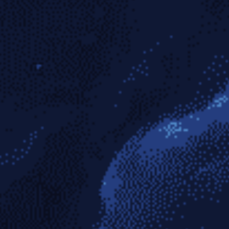
赛事专题
整合重要赛事专题页、球队档案与图文集锦，适
合深入了解比赛背景与阵容走势。