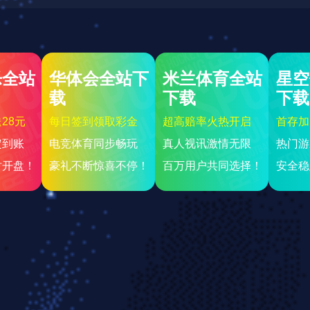
牌形象。
持续优化，数据
网入口 已服务覆盖东南
平台基于用户行为分析，不
本地适配的服务能力。
能算法与赛事数据，为用
互动价值。
什么全球用户都信赖开云官网入