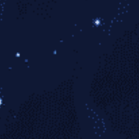
全方位赛事服务
云官网入口 提供覆盖多项目的专业内容，让你随时掌握第一手体育
赛事解说
多语种解说覆盖国际赛事，结合战术分析与实时
解读，提升用户观赛理解深度。