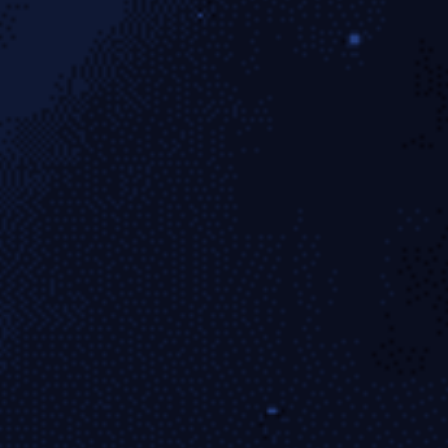
开云官网入口 · 应用版本更新日
每一次更新，都是为提供更高效、更沉浸式的赛事体验而前行。
的性能压力。
配主流网络环境。
快速回放。