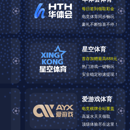
据平台
，聚焦全球体育用户的实
官方网站登陆入口-开云
制运营，平台数据透明、交易流程规范，长期
系统，持续服务全球数百万用户，树立良好品