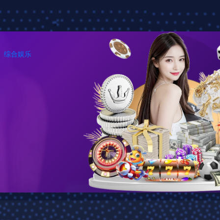
全天更新 ·
开
无论您身在何处，
开云官网入
观赛体验。
下载客户端
网页