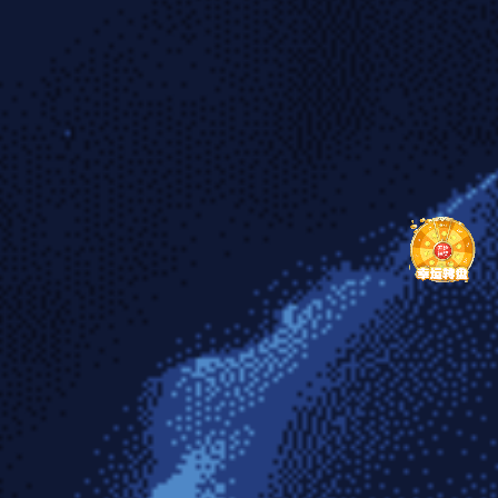
动态
数据中心
整合历史战绩、球员状态与赛事趋势，开云·官方
网站登陆入口-开云online(中国) 为专业用户提供
多维度分析支持。